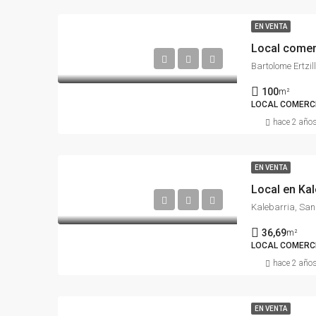
EN VENTA
Local comer
Bartolome Ertzil
100
m²
LOCAL COMERC
hace 2 año
EN VENTA
Local en Kal
Kalebarria, San
36,69
m²
LOCAL COMERC
hace 2 año
EN VENTA