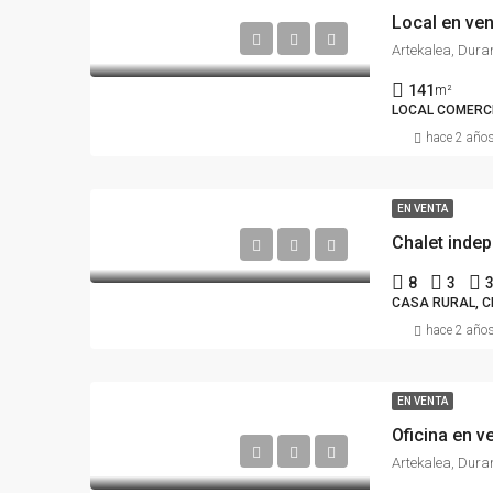
Local en ven
Artekalea, Dura
141
m²
LOCAL COMERC
hace 2 año
EN VENTA
Chalet inde
8
3
CASA RURAL, C
hace 2 año
EN VENTA
Oficina en v
Artekalea, Dura