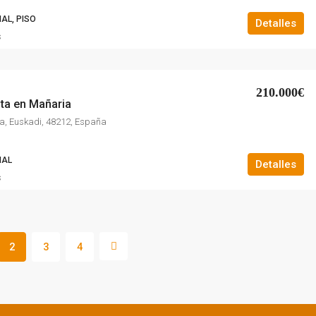
AL, PISO
Detalles
s
210.000€
nta en Mañaria
a, Euskadi, 48212, España
IAL
Detalles
s
2
3
4