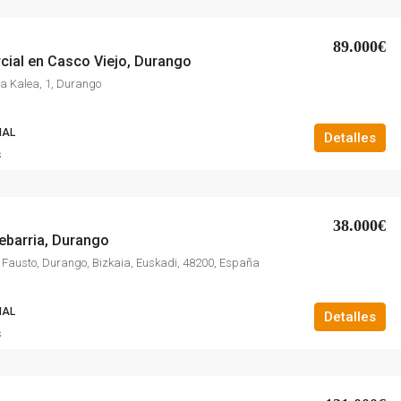
89.000€
cial en Casco Viejo, Durango
la Kalea, 1, Durango
IAL
Detalles
s
38.000€
ebarria, Durango
 Fausto, Durango, Bizkaia, Euskadi, 48200, España
IAL
Detalles
s