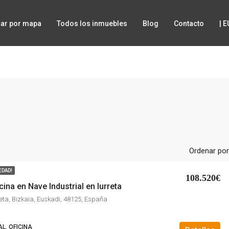
ar por mapa
Todos los inmuebles
Blog
Contacto
| 
Ordenar por
EDAD!
108.520€
cina en Nave Industrial en Iurreta
reta, Bizkaia, Euskadi, 48125, España
L, OFICINA