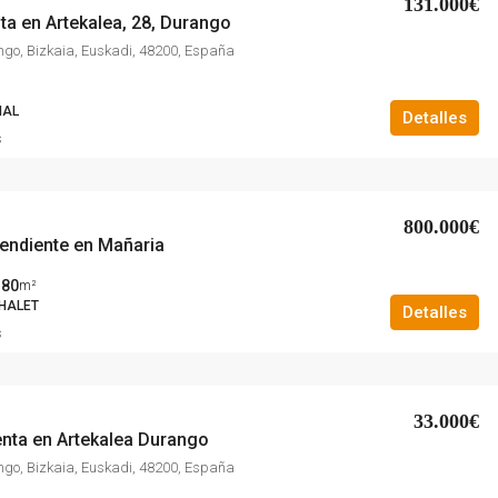
131.000€
ta en Artekalea, 28, Durango
ngo, Bizkaia, Euskadi, 48200, España
IAL
Detalles
s
800.000€
pendiente en Mañaria
380
m²
HALET
Detalles
s
33.000€
enta en Artekalea Durango
ngo, Bizkaia, Euskadi, 48200, España