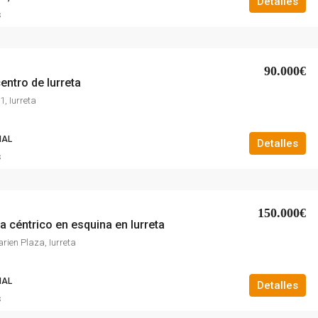
Detalles
s
90.000€
centro de Iurreta
, Iurreta
IAL
Detalles
s
150.000€
a céntrico en esquina en Iurreta
rien Plaza, Iurreta
IAL
Detalles
s