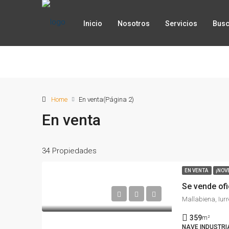
Inicio
Nosotros
Servicios
Busc
Home
En venta
(Página 2)
En venta
34 Propiedades
EN VENTA
¡NOV
Se vende ofi
Mallabiena, Iur
359
m²
NAVE INDUSTRIA