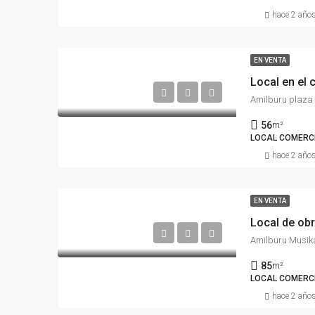
hace 2 año
EN VENTA
Local en el 
Amilburu plaza 1
56
m²
LOCAL COMERC
hace 2 año
EN VENTA
Local de obr
Amilburu Musika
85
m²
LOCAL COMERC
hace 2 año