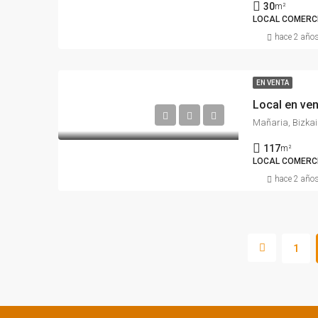
30
m²
LOCAL COMERCI
hace 2 año
EN VENTA
Local en ve
Mañaria, Bizkai
117
m²
LOCAL COMERC
hace 2 año
1