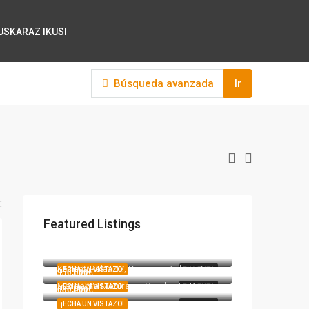
EUSKARAZ IKUSI
Búsqueda avanzada
Ir
:
Featured Listings
317000
317.000€
Andra Mari kalea 12, Durango, Bizkaia, Euskadi, 48200, España
275000
275.000€
Komentukalea 17, Durango, Bizkaia, Euskadi, 48200, España
¡ECHA UN VISTAZO!
EN VENTA
950.000€
Margarita Maturana, Sallobente, Besoita, Berriz, Bizkaia, Euskadi, 48240, España
¡ECHA UN VISTAZO!
EN VENTA
680.000€
¡ECHA UN VISTAZO!
EN VENTA