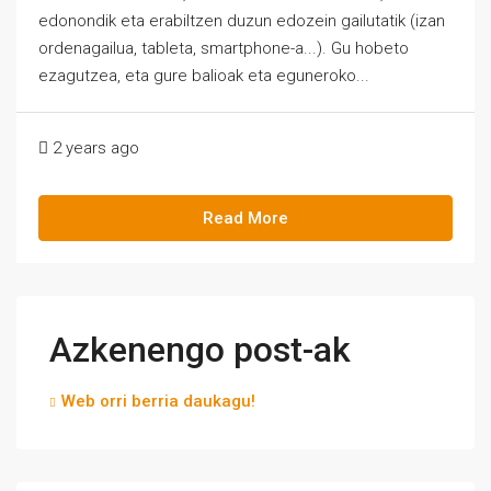
edonondik eta erabiltzen duzun edozein gailutatik (izan
ordenagailua, tableta, smartphone-a...). Gu hobeto
ezagutzea, eta gure balioak eta eguneroko...
2 years ago
Read More
Azkenengo post-ak
Web orri berria daukagu!