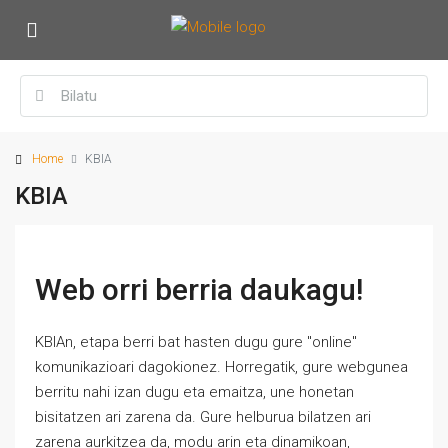
Home
KBIA
KBIA
Web orri berria daukagu!
KBIAn, etapa berri bat hasten dugu gure "online"
komunikazioari dagokionez. Horregatik, gure webgunea
berritu nahi izan dugu eta emaitza, une honetan
bisitatzen ari zarena da. Gure helburua bilatzen ari
zarena aurkitzea da, modu arin eta dinamikoan,