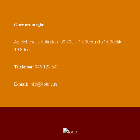
Gure ordutegia:
Astelehenetik ostiralera 09:30etik 13:30era eta 16:30etik
19:30era..
946 123 541
Telefonoa:
info@kbia.eus
E-mail: