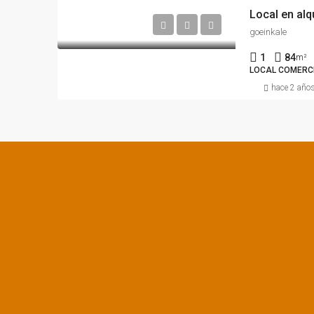
Local en alq
goeinkale
1
84
m²
LOCAL COMERC
hace 2 año