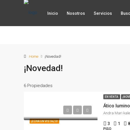
Inicio
Nosotros
Servicios
Busc
Home
¡Novedad!
¡Novedad!
6 Propiedades
EN VENTA
¡NOV
Ático lumino
Andra Mari kale
¡ECHA UN VISTAZO!
3
1
PISO