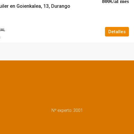
800€/al mes
uiler en Goienkalea, 13, Durango
IAL
Detalles
s
Nº experto: 3001