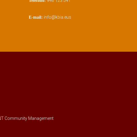
946 123 541
Teléfono:
info@kbia.eus
E-mail:
 Community Management