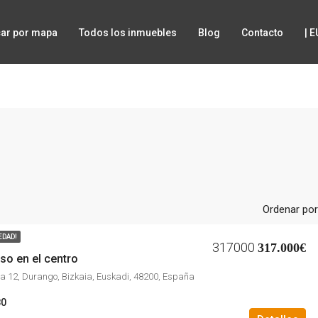
ar por mapa
Todos los inmuebles
Blog
Contacto
| 
Ordenar por
EDAD!
317000
317.000€
so en el centro
a 12, Durango, Bizkaia, Euskadi, 48200, España
80