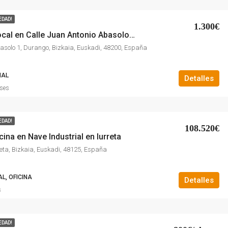
EDAD!
1.300€
Alquiler de local en Calle Juan Antonio Abasolo, 1
asolo 1, Durango, Bizkaia, Euskadi, 48200, España
IAL
Detalles
ses
EDAD!
108.520€
cina en Nave Industrial en Iurreta
reta, Bizkaia, Euskadi, 48125, España
L, OFICINA
Detalles
s
EDAD!