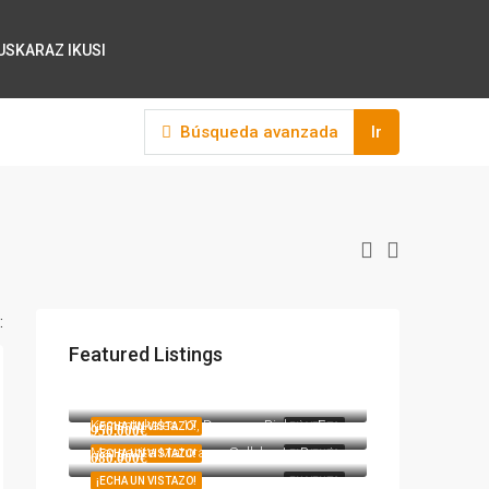
EUSKARAZ IKUSI
Búsqueda avanzada
Ir
:
Featured Listings
317000
317.000€
Andra Mari kalea 12, Durango, Bizkaia, Euskadi, 48200, España
275000
275.000€
Komentukalea 17, Durango, Bizkaia, Euskadi, 48200, España
¡ECHA UN VISTAZO!
EN VENTA
950.000€
Margarita Maturana, Sallobente, Besoita, Berriz, Bizkaia, Euskadi, 48240, España
¡ECHA UN VISTAZO!
EN VENTA
680.000€
¡ECHA UN VISTAZO!
EN VENTA