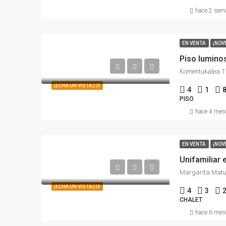
hace 2 se
EN VENTA
¡NOV
Piso luminos
Komentukalea 17
¡ECHA UN VISTAZO!
4
1
PISO
hace 4 mes
EN VENTA
¡NOV
Unifamiliar 
¡ECHA UN VISTAZO!
4
3
CHALET
hace 6 mes