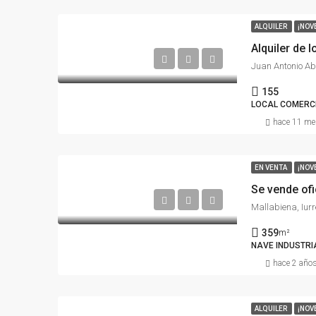
ALQUILER
¡NOV
Juan Antonio Ab
155
LOCAL COMERC
hace 11 me
EN VENTA
¡NOV
Se vende ofi
Mallabiena, Iur
359
m²
NAVE INDUSTRIA
hace 2 año
ALQUILER
¡NOV