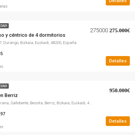
Detalles
manas
EDAD!
275000
275.000€
o y céntrico de 4 dormitorios
, Durango, Bizkaia, Euskadi, 48200, España
85
Detalles
es
EDAD!
950.000€
en Berriz
Margarita Maturana, Sallobente, Besoita, Berriz, Bizkaia, Euskadi, 48240, España
297
Detalles
es