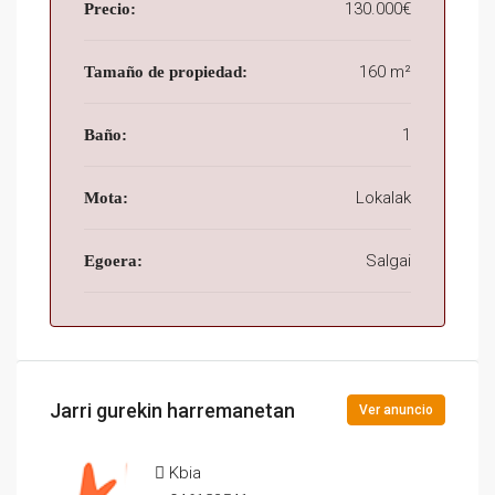
130.000€
Precio:
160 m²
Tamaño de propiedad:
1
Baño:
Lokalak
Mota:
Salgai
Egoera:
Jarri gurekin harremanetan
Ver anuncio
Kbia