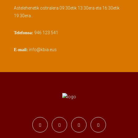
Astelehenetik ostiralera 09:30etik 13:30era eta 16:30etik
19:30era..
946 123 541
Telefonoa:
info@kbia.eus
E-mail: