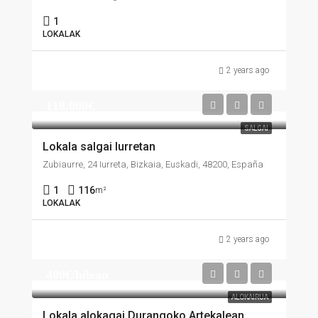
1
LOKALAK
2 years ago
118.000€
SALGAI
Lokala salgai Iurretan
Zubiaurre, 24 Iurreta, Bizkaia, Euskadi, 48200, España
1
116
m²
LOKALAK
2 years ago
400€/hilean
ALOKAIRUA
Lokala alokagai Durangoko Artekalean