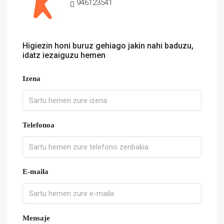
946123541
Higiezin honi buruz gehiago jakin nahi baduzu,
idatz iezaiguzu hemen
Izena
Telefonoa
E-maila
Mensaje