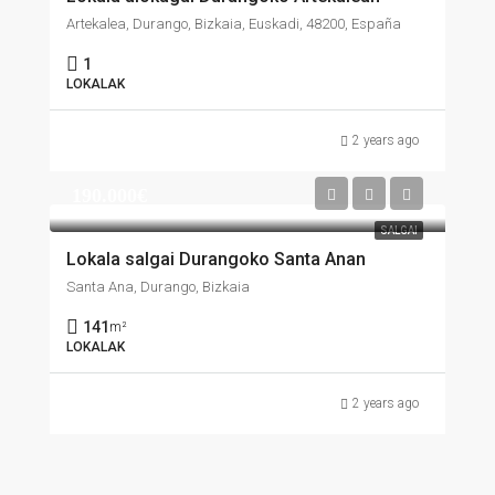
Artekalea, Durango, Bizkaia, Euskadi, 48200, España
1
LOKALAK
2 years ago
190.000€
SALGAI
Lokala salgai Durangoko Santa Anan
Santa Ana, Durango, Bizkaia
141
m²
LOKALAK
2 years ago