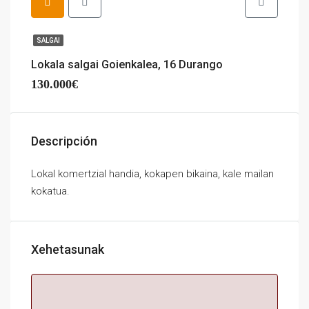
SALGAI
Lokala salgai Goienkalea, 16 Durango
130.000€
Descripción
Lokal komertzial handia, kokapen bikaina, kale mailan
kokatua.
Xehetasunak