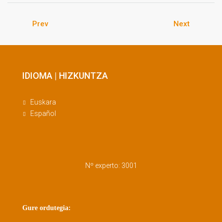
Prev
Next
IDIOMA | HIZKUNTZA
Euskara
Español
Nº experto: 3001
Gure ordutegia: