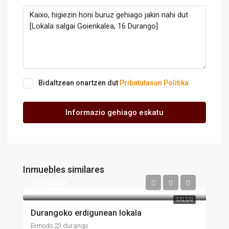
Bidaltzean onartzen dut
Pribatutasun Politika
Informazio gehiago eskatu
Inmuebles similares
878.000€
SALGAI
Durangoko erdigunean lokala
Ermodo 23 durango