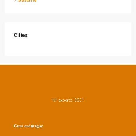
Baserria
Cities
Nº experto: 3001
Gure ordutegia: