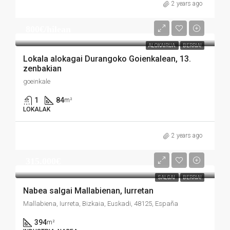
2 years ago
800€/hilean
ALOKAIRUA
BERRIA!
Lokala alokagai Durangoko Goienkalean, 13.
zenbakian
goeinkale
1
84
m²
LOKALAK
2 years ago
315.000€
SALGAI
BERRIA!
Nabea salgai Mallabienan, Iurretan
Mallabiena, Iurreta, Bizkaia, Euskadi, 48125, España
394
m²