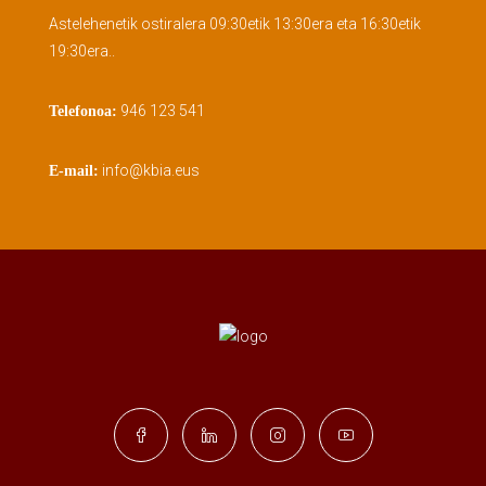
Astelehenetik ostiralera 09:30etik 13:30era eta 16:30etik
19:30era..
946 123 541
Telefonoa:
info@kbia.eus
E-mail: