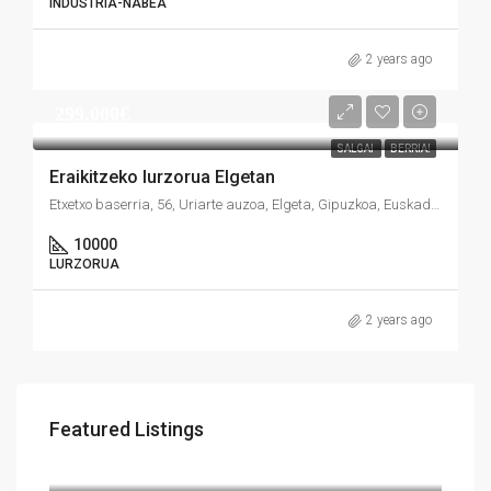
INDUSTRIA-NABEA
2 years ago
299.000€
SALGAI
BERRIA!
Eraikitzeko lurzorua Elgetan
Etxetxo baserria, 56, Uriarte auzoa, Elgeta, Gipuzkoa, Euskadi, 20690, España
10000
LURZORUA
2 years ago
Featured Listings
306.000€
Ermodo kalea, Errotaritxuena, Durango, Bizkaia, Euskadi, 48200, España