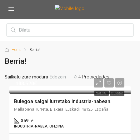
Home
Berria!
Berria!
Sailkatu zure modura
4 Propiedades
Edozein
108.520€
SALGAI
BERRIA!
Bulegoa salgai Iurretako industria-nabean.
Mallabiena, Iurreta, Bizkaia, Euskadi, 48125, España
359
m²
INDUSTRIA-NABEA, OFIZINA