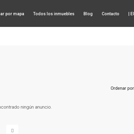
ar por mapa
Todos los inmuebles
Blog
Contacto
| 
Ordenar por
contrado ningún anuncio.