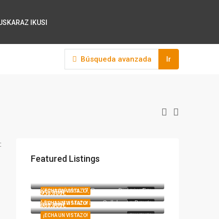
EUSKARAZ IKUSI
Búsqueda avanzada
Ir
:
Featured Listings
317000
317.000€
Andra Mari kalea 12, Durango, Bizkaia, Euskadi, 48200, España
275000
275.000€
Komentukalea 17, Durango, Bizkaia, Euskadi, 48200, España
¡ECHA UN VISTAZO!
EN VENTA
950.000€
Margarita Maturana, Sallobente, Besoita, Berriz, Bizkaia, Euskadi, 48240, España
¡ECHA UN VISTAZO!
EN VENTA
680.000€
¡ECHA UN VISTAZO!
EN VENTA